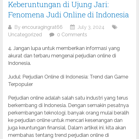
Keberuntungan di Ujung Jari:
Fenomena Judi Online di Indonesia
By
encouragingrat66
July 3, 2024
Uncategorized
0 Comments
4. Jangan lupa untuk memberikan informasi yang
akurat dan terbaru mengenai perjudian online di
Indonesia.
Judul: Perjudian Online di Indonesia: Trend dan Game
Terpopuler
Perjudian online adalah salah satu industri yang terus
berkembang di Indonesia. Dengan semakin pesatnya
perkembangan teknologi, banyak orang mulai beralih
ke perjudian online untuk mencari kesenangan dan
juga keuntungan finansial. Dalam artikel ini, kita akan
membahas tentang trend perjudian online di