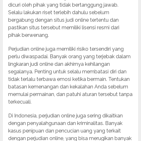
dicuri oleh pihak yang tidak bertanggung jawab.
Selalu lakukan riset terlebih dahulu sebelum
bergabung dengan situs judi online tertentu dan
pastikan situs tersebut memiliki lisensi resmi dari
pihak berwenang.
Perjudian online juga memiliki risiko tersendiri yang
perlu diwaspadai. Banyak orang yang terjebak dalam
lingkaran judi online dan akhirnya kehilangan
segalanya. Penting untuk selalu membatasi diri dan
tidak terlalu terbawa emosi ketika bermain. Tentukan
batasan kemenangan dan kekalahan Anda sebelum
memulai permainan, dan patuhi aturan tersebut tanpa
terkecuali.
Di Indonesia, perjudian online juga sering dikaitkan
dengan penyalahgunaan dan kriminalitas. Banyak
kasus penipuan dan pencucian uang yang terkait
dengan perjudian online, yang bisa merugikan banyak