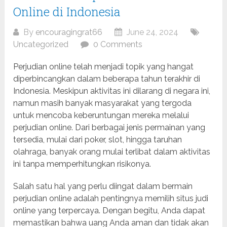
Online di Indonesia
By
encouragingrat66
June 24, 2024
Uncategorized
0 Comments
Perjudian online telah menjadi topik yang hangat
diperbincangkan dalam beberapa tahun terakhir di
Indonesia. Meskipun aktivitas ini dilarang di negara ini,
namun masih banyak masyarakat yang tergoda
untuk mencoba keberuntungan mereka melalui
perjudian online. Dari berbagai jenis permainan yang
tersedia, mulai dari poker, slot, hingga taruhan
olahraga, banyak orang mulai terlibat dalam aktivitas
ini tanpa memperhitungkan risikonya.
Salah satu hal yang perlu diingat dalam bermain
perjudian online adalah pentingnya memilih situs judi
online yang terpercaya. Dengan begitu, Anda dapat
memastikan bahwa uang Anda aman dan tidak akan