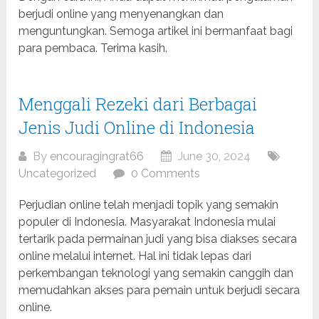
berjudi online yang menyenangkan dan
menguntungkan. Semoga artikel ini bermanfaat bagi
para pembaca. Terima kasih.
Menggali Rezeki dari Berbagai
Jenis Judi Online di Indonesia
By
encouragingrat66
June 30, 2024
Uncategorized
0 Comments
Perjudian online telah menjadi topik yang semakin
populer di Indonesia. Masyarakat Indonesia mulai
tertarik pada permainan judi yang bisa diakses secara
online melalui internet. Hal ini tidak lepas dari
perkembangan teknologi yang semakin canggih dan
memudahkan akses para pemain untuk berjudi secara
online.