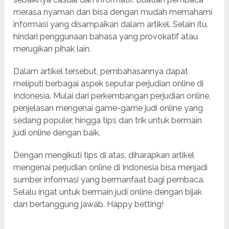
merasa nyaman dan bisa dengan mudah memahami
informasi yang disampaikan dalam artikel. Selain itu,
hindari penggunaan bahasa yang provokatif atau
merugikan pihak lain.
Dalam artikel tersebut, pembahasannya dapat
meliputi berbagai aspek seputar perjudian online di
Indonesia. Mulai dari perkembangan perjudian online,
penjelasan mengenai game-game judi online yang
sedang populer, hingga tips dan trik untuk bermain
judi online dengan baik.
Dengan mengikuti tips di atas, diharapkan artikel
mengenai perjudian online di Indonesia bisa menjadi
sumber informasi yang bermanfaat bagi pembaca.
Selalu ingat untuk bermain judi online dengan bijak
dan bertanggung jawab. Happy betting!