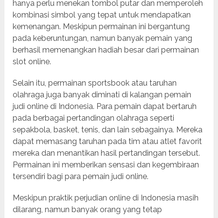
hanya perlu menekan tombol putar dan memperoleh
kombinasi simbol yang tepat untuk mendapatkan
kemenangan. Meskipun permainan ini bergantung
pada keberuntungan, namun banyak pemain yang
berhasil memenangkan hadiah besar dari permainan
slot online.
Selain itu, permainan sportsbook atau taruhan
olahraga juga banyak diminati di kalangan pemain
judi online di Indonesia. Para pemain dapat bertaruh
pada berbagai pertandingan olahraga seperti
sepakbola, basket, tenis, dan lain sebagainya. Mereka
dapat memasang taruhan pada tim atau atlet favorit
mereka dan menantikan hasil pertandingan tersebut.
Permainan ini memberikan sensasi dan kegembiraan
tersendiri bagi para pemain judi online.
Meskipun praktik perjudian online di Indonesia masih
dilarang, namun banyak orang yang tetap