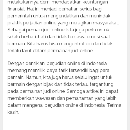
melakukannya demi mendapatkan keuntungan
finansial. Hal ini menjadi perhatian serius bagi
pemerintah untuk mengendalikan dan menindak
praktik perjudian online yang merugikan masyarakat.
Sebagai pemain judi online, kita juga perlu untuk
selalu berhati-hati dan tidak terbawa emosi saat
bermain. Kita harus bisa mengontrol diri dan tidak
terlalu larut dalam permainan judi online.
Dengan demikian, perjudian online di Indonesia
memang memiliki daya tarik tersendiri bagi para
pemain. Namun, kita juga harus selalu ingat untuk
bermain dengan bijak dan tidak terlalu tergantung
pada permainan judi online. Semoga artikel ini dapat
memberikan wawasan dan pemahaman yang lebih
dalam mengenai perjudian online di Indonesia. Terima
kasih.