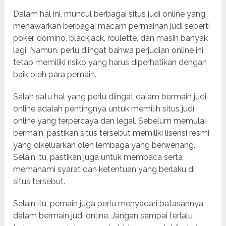
Dalam hal ini, muncul berbagai situs judi online yang
menawarkan berbagai macam permainan judi seperti
poker, domino, blackjack, roulette, dan masih banyak
lagi. Namun, perlu diingat bahwa perjudian online ini
tetap memiliki risiko yang harus diperhatikan dengan
baik oleh para pemain.
Salah satu hal yang perlu diingat dalam bermain judi
online adalah pentingnya untuk memilih situs judi
online yang terpercaya dan legal. Sebelum memulai
bermain, pastikan situs tersebut memiliki lisensi resmi
yang dikeluarkan oleh lembaga yang berwenang.
Selain itu, pastikan juga untuk membaca serta
memahami syarat dan ketentuan yang berlaku di
situs tersebut.
Selain itu, pemain juga perlu menyadari batasannya
dalam bermain judi online. Jangan sampai terlalu