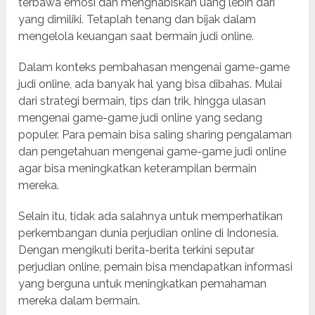
terbawa emosi dan menghabiskan uang lebih dari
yang dimiliki. Tetaplah tenang dan bijak dalam
mengelola keuangan saat bermain judi online.
Dalam konteks pembahasan mengenai game-game
judi online, ada banyak hal yang bisa dibahas. Mulai
dari strategi bermain, tips dan trik, hingga ulasan
mengenai game-game judi online yang sedang
populer. Para pemain bisa saling sharing pengalaman
dan pengetahuan mengenai game-game judi online
agar bisa meningkatkan keterampilan bermain
mereka.
Selain itu, tidak ada salahnya untuk memperhatikan
perkembangan dunia perjudian online di Indonesia.
Dengan mengikuti berita-berita terkini seputar
perjudian online, pemain bisa mendapatkan informasi
yang berguna untuk meningkatkan pemahaman
mereka dalam bermain.