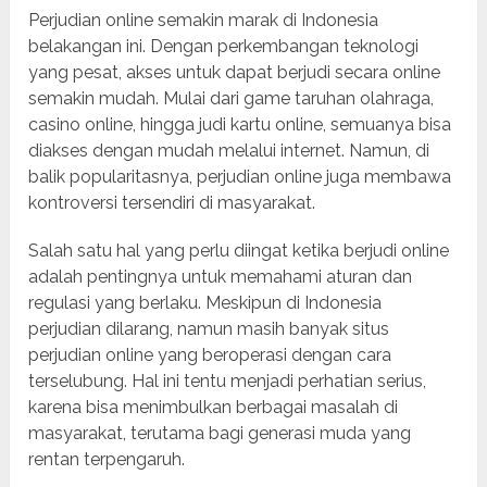
Perjudian online semakin marak di Indonesia
belakangan ini. Dengan perkembangan teknologi
yang pesat, akses untuk dapat berjudi secara online
semakin mudah. Mulai dari game taruhan olahraga,
casino online, hingga judi kartu online, semuanya bisa
diakses dengan mudah melalui internet. Namun, di
balik popularitasnya, perjudian online juga membawa
kontroversi tersendiri di masyarakat.
Salah satu hal yang perlu diingat ketika berjudi online
adalah pentingnya untuk memahami aturan dan
regulasi yang berlaku. Meskipun di Indonesia
perjudian dilarang, namun masih banyak situs
perjudian online yang beroperasi dengan cara
terselubung. Hal ini tentu menjadi perhatian serius,
karena bisa menimbulkan berbagai masalah di
masyarakat, terutama bagi generasi muda yang
rentan terpengaruh.