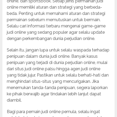
online, dan sportsbook. Setiap jenis permainan judi
online memiliki aturan dan strategi yang berbeda-
beda. Penting untuk memahami aturan dan strategi
permainan sebelum memutuskan untuk bermain.
Selalu cari informasi terbaru mengenai game-game
judi online yang sedang populer agar selalu update
dengan perkembangan dunia perjudian online.
Selain itu, jangan lupa untuk selalu waspada terhadap
penipuan dalam dunia judi online. Banyak kasus
penipuan yang terjadi di dunia perjudian online, mulai
dari situs judi online palsu hingga agen judi online
yang tidak jujur. Pastikan untuk selalu berhati-hati dan
menghindari situs-situs yang mencurigakan. Jika
menemukan tanda-tanda penipuan, segera laporkan
ke pihak berwajib agar tindakan lebih lanjut dapat
diambil.
Bagi para pemain judi online pemula, selalu ingat